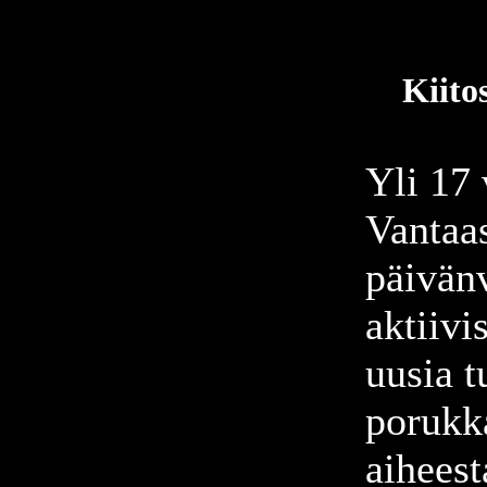
Kiito
Yli 17 
Vantaas
päivänv
aktiivi
uusia t
porukk
aiheest