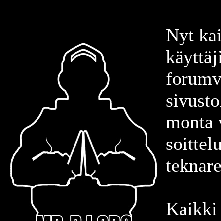
Nyt kai
käyttäj
forumvi
sivusto
monta v
soittel
teknare
Kaikki