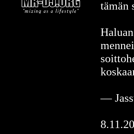
tämän 
Haluan 
menneis
soittoh
koskaa
— Jass
8.11.2